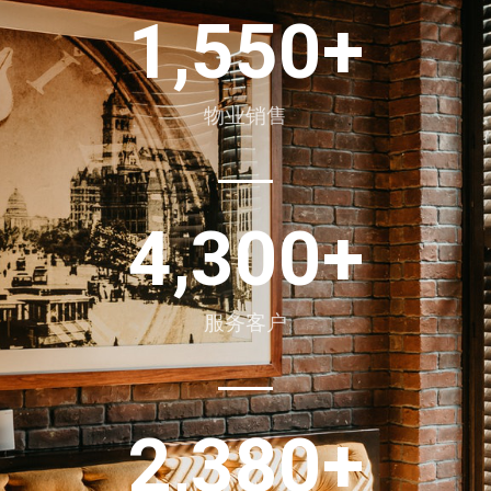
1,550
+
物业销售
4,300
+
服务客户
2,380
+