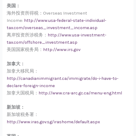
美国：
海外投资所得税：Overseas Investment
Income:
http://www.usa-federal-state-individual-
tax.com/overseas_investment_income.asp
离岸投资所涉税务：
http://www.usa-investment-
tax.com/offshore_investment.asp
美国国家税务局：
http://www.irs.gov
加拿大：
加拿大移民局：
http://canadianimmigrant.ca/immigrate/do-i-have-to-
declare-foreign-income
加拿大国税局：
http://www.cra-arc.gc.ca/menu-eng.html
新加坡：
新加坡税务署：
http://www.iras.gov.sg/irashome/default.aspx