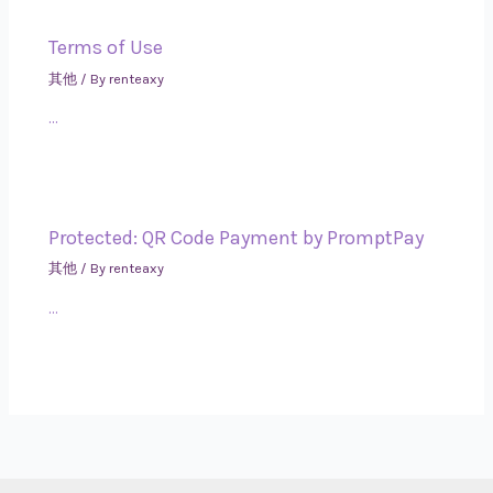
Terms of Use
其他
/ By
renteaxy
…
Protected: QR Code Payment by PromptPay
其他
/ By
renteaxy
…