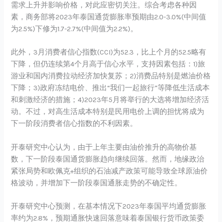
需求上升并影响价格，对此应密切关注。综合考虑各种因
素，商务部将2023年泰国通货膨胀率预期由2.0-3.0%(中间值
为2.5%)下修为1.7-2.7%(中间值为2.2%)。
此外，3月消费者信心指数(CCI)为52.3，比上个月的52.5略有
下降，但仍连续第4个月高于信心水平，支持因素包括：1)旅
游业和国内消费拉动经济加快复苏；2)消费品特别是燃油价格
下降；3)政府冻结电价、推出“我们一起旅行”等降低生活成本
和刺激经济的措施；4)2023年5月将举行的大选将增加经济活
动。不过，对高生活成本特别是民用电价上调的担忧将成为
下一阶段消费者信心指数的不利因素。
开泰研究中心认为，由于上年主要由油价推升的高物价基
数，下一阶段泰国通货膨胀趋向继续回落。然而，地缘政治
紧张局势和欧佩克+组织的石油减产政策可能导致全球原油价
格波动，并增加下一阶段泰国通胀走势的不确定性。
开泰研究中心预测，在基本情况下2023年泰国平均通货膨胀
率约为2.8%，预期通胀快速回落意味着泰国银行货币政策委