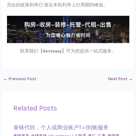
员会的政策利率已 接近本轮利率上行周期的峰值。
联系我们【
Renteaxy
】可为您提供一站式服务。
←
Previous Post
Next Post
→
Related Posts
泰铢代转，个人或商业账户T+1到账服务
泰国房产
,
全球市场
/ By
renteaxy
/
人民币
,
换汇
,
汇率
,
泰国房