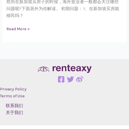
个
然而在新加坡买房子的时候，海外置业者一般都会关注哪些
问
问题呢?下面居外为你解读。 初期问题： 1、在新加坡买房能
题
移民吗？
你
Read More »
一
定
要
知
道
Privacy Policy
Terms of Use
联系我们
关于我们