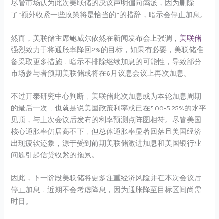
尽管市场认为此次美联储的决议声明偏向鸽派，因为删除
了“额外收紧一些政策将是恰当的”的措辞，暗示会停止加息。
然而，美联储主席鲍威尔依然在新闻发布会上强调，
美联储
强烈致力于将通胀率降回2%的目标，如果有必要，美联储准
备采取更多措施，暗示不排除继续加息的可能性，导致部分
市场参与者预期美联储或将在6月议息会议上再次加息。
不过开泰研究中心判断，美联储此次加息或为本轮加息周期
的最后一次，也就是说美国政策利率或已在5.00-5.25%的水平
见顶，与上次会议后发布的利率预测点阵图相符。尽管美国
核心通胀率仍居高不下，但总体通胀率显著回落且美国经济
出现疲软迹象，源于受到前期美联储激进加息和美国银行业
问题引起信贷收紧的拖累。
因此，下一阶段美联储将更多注重经济风险并在本次会议后
停止加息，近期不会考虑降息，因为通胀降至目标区间尚需
时日。