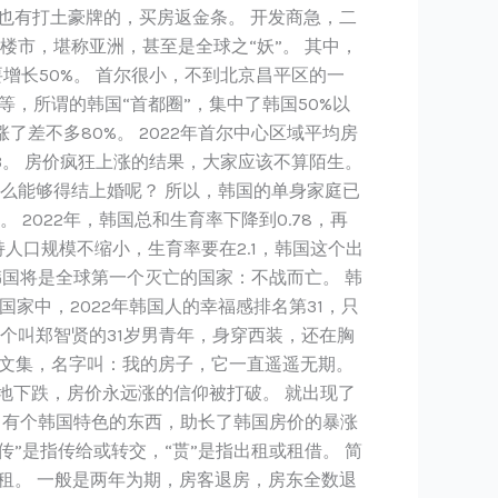
。 也有打土豪牌的，买房返金条。 开发商急，二
楼市，堪称亚洲，甚至是全球之“妖”。 其中，
要增长50%。 首尔很小，不到北京昌平区的一
等，所谓的韩国“首都圈”，集中了韩国50%以
差不多80%。 2022年首尔中心区域平均房
3。 房价疯狂上涨的结果，大家应该不算陌生。
么能够得结上婚呢？ 所以，韩国的单身家庭已
。 2022年，韩国总和生育率下降到0.78，再
持人口规模不缩小，生育率要在2.1，韩国这个出
韩国将是全球第一个灭亡的国家：不战而亡。 韩
家中，2022年韩国人的幸福感排名第31，只
一个叫郑智贤的31岁男青年，身穿西装，还在胸
散文集，名字叫：我的房子，它一直遥遥无期。
地下跌，房价永远涨的信仰被打破。 就出现了
。 有个韩国特色的东西，助长了韩国房价的暴涨
传”是指传给或转交，“贳”是指出租或租借。 简
房租。 一般是两年为期，房客退房，房东全数退