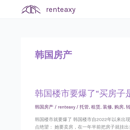
Skip
renteaxy
to
content
韩国房产
韩国楼市要爆了“买房子
韩
国
楼
韩国房产
/
renteaxy
/
托管
,
租赁
,
装修
,
购房
,
市
韩国楼市就要爆了 韩国楼市自2022年以来
要
点绝望： 她要卖房，在一年半前把房子就挂出
爆