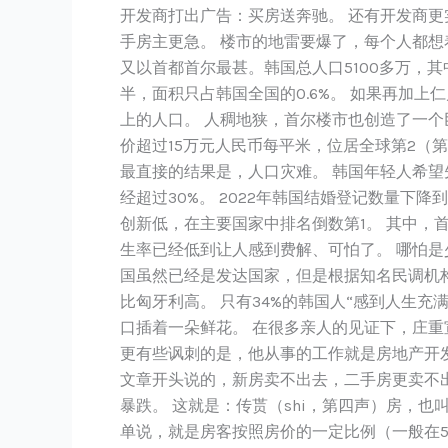
开发商打出广告：买房送奔驰。 还有开发商更实惠
了“买
手房主更急。 楼市的地雷要爆了，每个人都想
房
又以首都首尔最甚。韩国总人口5100多万，其
子
半，面积只占韩国全国的0.6%。 如果再加
是
上的人口。 人稠地狭，首尔楼市也创造了一个巨
我
价超过15万元人民币每平米，位居全球第2（
一
最直接的结果是，人口灾难。 韩国年轻人希望
生
经超过30%。 2022年韩国结婚登记数量下降到
中
创新低，在主要国家中排名倒数第1。 其中，首
最
生率已经低到让人感到费解、可怕了。 哪怕是
大
国虽然已经是发达国家，但是根据知名民调机构益
的
比匈牙利高。 只有34%的韩国人“感到人生充
遗
口插着一朵鲜花。 在很多亲人的见证下，庄重
憾”
更有些讽刺的是，他从事的工作就是房地产开
文章开头说的，新房卖不出去，二手房更卖不出
暴跌。 这就是：传贳（shi，第四声）房，也
单说，就是房客按照房价的一定比例（一般在5