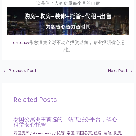
这是住了人的房屋每个月的电费
renteaxy
带您洞察全球不动产投资动向，专业投研省心运
维。
←
Previous Post
Next Post
→
Related Posts
泰国公寓业主首选的一站式服务平台，省心
租赁安心托管
泰国房产
/ By
renteaxy
/
托管
,
泰国
,
泰国公寓
,
租赁
,
装修
,
购房
,