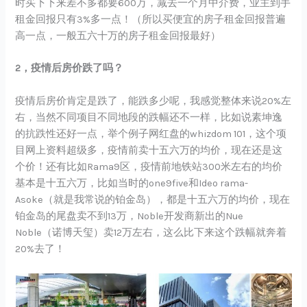
时买下下来差不多都要600万，减去一个月中介费，业主到手
租金回报只有3%多一点！（所以买便宜的房子租金回报普遍
高一点，一般五六十万的房子租金回报最好）
2，疫情后房价跌了吗？
疫情后房价肯定是跌了，能跌多少呢，我感觉整体来说20%左
右，当然不同项目不同地段的跌幅还不一样，比如说素坤逸
的抗跌性还好一点，举个例子网红盘的whizdom 101，这个项
目网上资料超级多，疫情前卖十五六万的均价，现在还是这
个价！还有比如Rama9区，疫情前地铁站300米左右的均价
基本是十五六万，比如当时的one9five和Ideo rama-
Asoke（就是我常说的铂金岛），都是十五六万的均价，现在
铂金岛的尾盘卖不到13万，Noble开发商新出的Nue
Noble（诺博天玺）卖12万左右，这么比下来这个跌幅就奔着
20%去了！