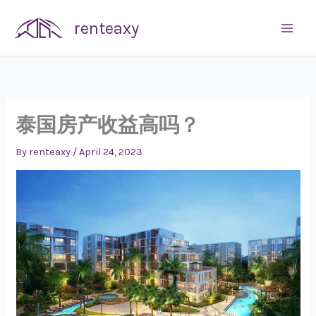
Skip
renteaxy
to
content
泰国房产收益高吗？
By
renteaxy
/
April 24, 2023