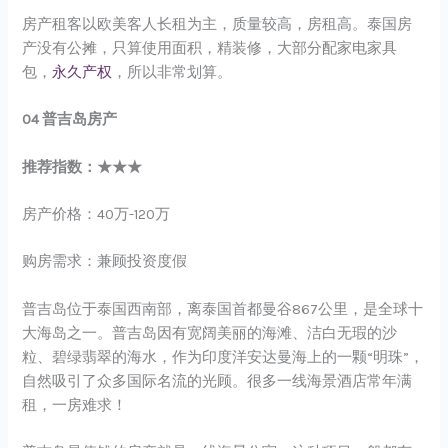
房产租客以欧美客人长租为主，质量较高，房租高。泰国房
产没有公摊，只算使用面积，精装修，大部分配家电家具
包，
永久产权
，所以非常划算。
04 普吉岛房产
推荐指数：★★★
房产价格：40万-120万
购房需求：兼顾投资度假
普吉岛位于泰国西南部，离泰国首都曼谷867公里，是全球十
大海岛之一。普吉岛因有宽阔美丽的海滩、洁白无瑕的沙
粒、碧绿翡翠的海水，作为印度洋安达曼海上的一颗“明珠”，
自然吸引了众多国际名流的光顾。很多一线海景酒店常年满
租，一房难求！