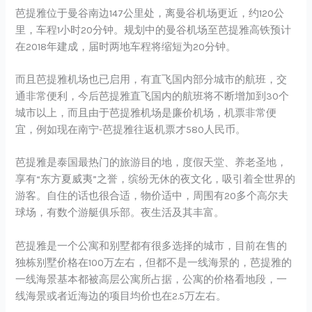
芭提雅位于曼谷南边147公里处，离曼谷机场更近，约120公
里，车程1小时20分钟。规划中的曼谷机场至芭提雅高铁预计
在2018年建成，届时两地车程将缩短为20分钟。
而且芭提雅机场也已启用，有直飞国内部分城市的航班，交
通非常便利，今后芭提雅直飞国内的航班将不断增加到30个
城市以上，而且由于芭提雅机场是廉价机场，机票非常便
宜，例如现在南宁-芭提雅往返机票才580人民币。
芭提雅是泰国最热门的旅游目的地，度假天堂、养老圣地，
享有“东方夏威夷”之誉，缤纷无休的夜文化，吸引着全世界的
游客。自住的话也很合适，物价适中，周围有20多个高尔夫
球场，有数个游艇俱乐部。夜生活及其丰富。
芭提雅是一个公寓和别墅都有很多选择的城市，目前在售的
独栋别墅价格在100万左右，但都不是一线海景的，芭提雅的
一线海景基本都被高层公寓所占据，公寓的价格看地段，一
线海景或者近海边的项目均价也在2.5万左右。