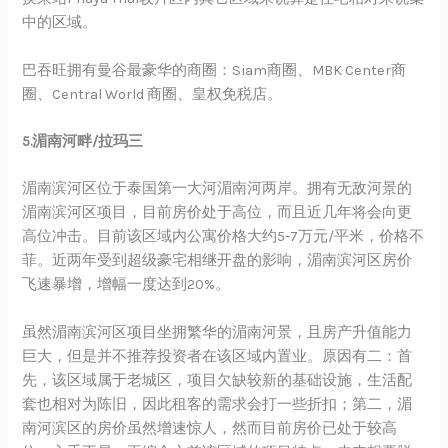
中的区域。
巴吞旺拥有曼谷最豪华的商圈：Siam商圈、MBK Center商
圈、Central World 商圈、皇权免税店。
5.湄南河畔/拉玛三
湄南滨河区位于泰国第一大河湄南河两岸。拥有无敌河景的
湄南滨河区项目，目前房价处于高位，而且近几年将会向更
高位冲击。目前该区域内公寓价格大约5-7万元/平米，价格不
菲。近两年受到超级豪宅相继开盘的影响，湄南滨河区房价
飞速暴增，增幅一度达到20%。
虽然湄南滨河区项目坐拥繁华的湄南河景，且房产升值能力
巨大，但是并不推荐投资者在该区域内置业。原因有二：首
先，该区域属于老城区，项目欠缺较新的基础设施，生活配
套也相对为陈旧，因此租客的需求会打一些折扣；第二，湄
南河滨区的房价虽然增速惊人，然而目前房价已处于较高