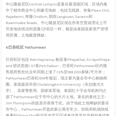
中心隆披尼区Central Lumpini是曼谷最顶级区域，区域内集
中了精华商业中心和豪宅地标，包括无线路、奔集Ploen Chit,
Rajadamri, 奇隆Chidlom, 朗双Langsuan, Sarasin和
Ruamrudee Roads。中心隆披尼区现在所有空置或理论上可
开发地块情况和是隆/沙吞区一样，都是由泰国皇家资产管理
局所属，土地极度稀缺。
4.巴吞旺区 Pathumwan
巴吞旺区包括 Ratchaprarop, 帕亚泰Phayathai, Sri Ayutthaya
and 碧武里路1-37巷Petchaburi，巴吞旺Pathumwan区内预
售期房售价比去年同期上涨了7.2%至188,000泰铢/平方米；
Pathumwan巴吞旺1914年规划，现主要为曼谷市中心购物商
圈。泰国最高学府Chulalongkorn University（朱拉隆功大
学）、皇家警察局、国家体育场、泰国红十字会等机构均占
据了Pathumwan位于市中心的大片土地。著名的泰丝之王–
Jim Thompson的故居亦座落于此。由于地处土地稀缺的曼谷
市中心，Pathumwan开盘的新公寓非常少。轻轨和机场快线
换乘站Phaya Thai较片区内其它区域来说算是住宅相对来说集