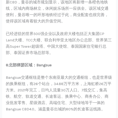
新CBD，曼谷的城市规划显示，该地区将新增一条橙色地铁
线，区域内商场林立，休闲娱乐场所一应俱全。该区域交通
便利，曼谷唯一的环形地铁经过于此，商业配套也很完善，
使得该区域有着较大的升值空间。
已经进驻的世界500强企业以及政府大楼包括正大集团CP
Land大楼、TCC大楼、联合利华亚太地区办公总部、世界第三
高Super Tower超级塔、中国大使馆、泰国国家住宅银行总
部、泰国证券市场总部等。
8.北部绑瑟区域：Bangsue
Bangsue交通枢纽是整个东南亚最大的交通枢纽，也是世界级
的换乘枢纽，有26个站台，34.88万平方米，上海虹桥26万平
方米。2021年完工，日均人流量30万人口。7线交汇，集高
铁、航空、轨道交通、长途客运、换乘中心、商务办公、商
业批发零售、星级酒店、高端住宅、大型绿地等于一体的
Bangsue CBD4.0。涵盖曼谷出城的80%的长途客运线路。