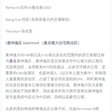
Rama IX 拉玛 9(曼谷新CBD)
Bang Sue 邦苏 (东南亚最大的交通枢纽)
Thonburi 吞武里
1.素坤逸区 Sukhmvit （曼谷最大住宅商业区）
素坤逸大街1-81巷以及2-52巷以及在此范围内的其它巷都泛称
为
曼谷
素坤逸区，素坤逸区是目前曼谷市中心最大的公寓住
宅及商业区，这里配有BTS轻轨捷运，众多写字楼办公室，是
重要的CBD发展区，也是外国人（以日本人最为集中）和泰国
人最重要的居住区，占据了曼谷市区面积的31%。同时素坤逸
区也是目前曼谷公寓供应量最大的区域。素坤逸片区大多数
的公寓由于地价攀升，现在基本所有大牌开发商在素坤逸区
新开盘期房均定位为中高档、高档以及豪宅公寓。
众多的贵妇商场和奢侈品店云集于此，比如Terminal 21商