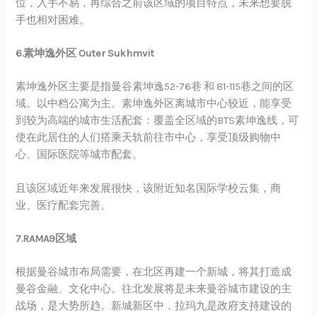
位，入手不易，再综合之前该区域的项目特点，未来想要脱
手也相对困难。
6.素坤逸外区 Outer Sukhmvit
素坤逸外区主要是指曼谷素坤逸52-76巷 和 81-115巷之间的区
域。以中档公寓为主。素坤逸外区离城市中心较近，能享受
到较为高端的城市生活配套：覆盖全区域的BTS素坤逸线，可
使在此居住的人们搭乘天轨前往市中心，享受顶级购物中
心、国际医院等城市配套。
且该区域近年来发展很快，该附近知名国际学校云集，商
业、医疗配套完善。
7.RAMA9区域
根据曼谷城市布局需要，在北区再建一个新城，将其打造成
曼谷金融、文化中心。往北发展将是未来曼谷城市建设的主
战场，是大势所趋。新城新区中，拉玛九是政府支持建设的