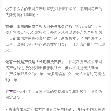
说了那么多的泰国房产哪些该买哪些不该买，那泰国房产的
优势究竟在哪里呢？
首先，泰国的房屋产权大部分是永久产权（Freehold）
，只
要所售项目符合公寓标准，外国人就可以购买永久产权配额
（目前泰国对在售公寓的政策是，新发售楼盘允许向外国人
出售，出售比例不得超过总数的49%），且无遗产税可世代继
承。
还有一种是产权是「长期租赁产权」
，长期租赁产权的泰国
房产也能进行交易和出租赚取租金，但缺点就是无法继承，
且产权年限单次为30年，最多能续签2次，最长持有时间能达
到90年。
在
东南亚
地区中，泰国公寓的交易和限制相对较少，拿周边
国家举例：
● 柬埔寨虽然对产权方面没有过多的限制，但限定外国人在购