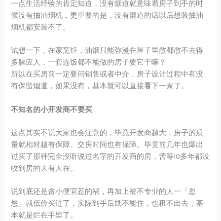
一点生活经验的肯定知道，没有烟道就意味着房子到手的时
候没有抽油烟机，更重要的是，没有烟道的话以后想装抽油
烟机都安装不了。
试想一下，在家烹饪，油烟只能弥漫在屋子里散都散不去得
多膈应人，一套连饭都不能做的房子要它干嘛？
所以在买房前一定要问销售或者中介，房子设计过程中有没
有保留烟道，如果没有，基本就可以直接看下一家了。
不知名的小开发商不要买
这点其实不说大家也会注意的，毕竟开发商越大，房子的质
量就相对越有保障、交房时间也有保障。毕竟前几年也爆出
过买了那种完全没听说过名字的开发商的房，苦等10多年都没
收到房的大有人在。
说到底还是贪小便宜惹的祸，再加上被不专业的人一「忽
悠」就低价买进了，实际到手后既不能住，也租不出去，基
本就是烂在手里了。