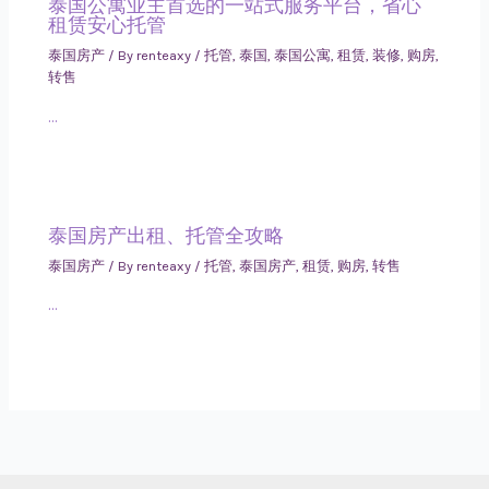
泰国公寓业主首选的一站式服务平台，省心
租赁安心托管
泰国房产
/ By
renteaxy
/
托管
,
泰国
,
泰国公寓
,
租赁
,
装修
,
购房
,
转售
…
泰国房产出租、托管全攻略
泰国房产
/ By
renteaxy
/
托管
,
泰国房产
,
租赁
,
购房
,
转售
…