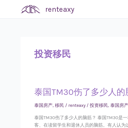
Skip
renteaxy
to
content
投资移民
泰国TM30伤了多少人的
泰
国
TM30
泰国房产
,
移民
/
renteaxy
/
投资移民
,
泰国房
伤
泰国TM30伤了多少人的脑筋？ 泰国TM30
了
客、在读留学生和退休人员的脑筋。有人认为这
多