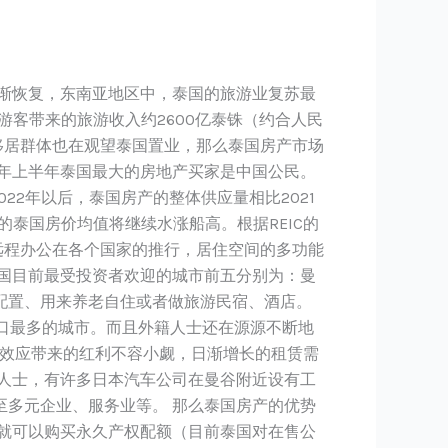
渐恢复，东南亚地区中，泰国的旅游业复苏最
国游客带来的旅游收入约2600亿泰铢（约合人民
移居群体也在观望泰国置业，那么泰国房产市场
示，2022年上半年泰国最大的房地产买家是中国公民。
022年以后，泰国房产的整体供应量相比2021
泰国房价均值将继续水涨船高。根据REIC的
着远程办公在各个国家的推行，居住空间的多功能
国目前最受投资者欢迎的城市前五分别为：曼
配置、用来养老自住或者做旅游民宿、酒店。
人口最多的城市。而且外籍人士还在源源不断地
部效应带来的红利不容小觑，日渐增长的租赁需
人士，有许多日本汽车公司在曼谷附近设有工
多元企业、服务业等。 那么泰国房产的优势
国人就可以购买永久产权配额（目前泰国对在售公