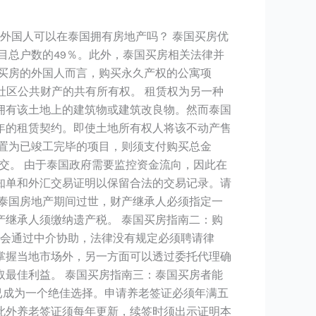
：外国人可以在泰国拥有房地产吗？ 泰国买房优
目总户数的49％。此外，泰国买房相关法律并
买房的外国人而言，购买永久产权的公寓项
社区公共财产的共有所有权。 租赁权为另一种
拥有该土地上的建筑物或建筑改良物。然而泰国
年的租赁契约。即使土地所有权人将该不动产售
置为已竣工完毕的项目，则须支付购买总金
缴交。 由于泰国政府需要监控资金流向，因此在
知单和外汇交易证明以保留合法的交易记录。请
泰国房地产期间过世，财产继承人必须指定一
继承人须缴纳遗产税。 泰国买房指南二：购
常会通过中介协助，法律没有规定必须聘请律
掌握当地市场外，另一方面可以透过委托代理确
最佳利益。 泰国买房指南三：泰国买房者能
已成为一个绝佳选择。申请养老签证必须年满五
此外养老签证须每年更新，续签时须出示证明本