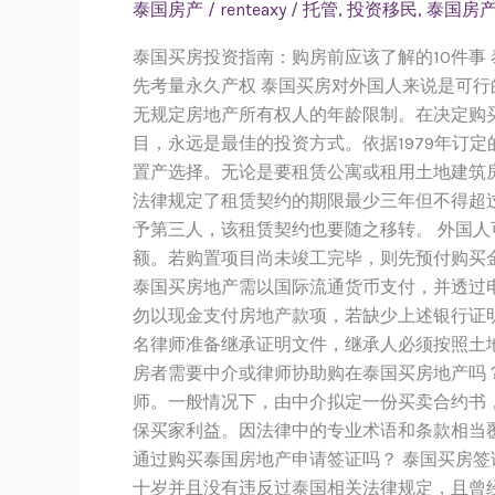
买
泰国房产
/
renteaxy
/
托管
,
投资移民
,
泰国房
房
泰国买房投资指南：购房前应该了解的10件事
投
先考量永久产权 泰国买房对外国人来说是可
资
无规定房地产所有权人的年龄限制。在决定购
指
目，永远是最佳的投资方式。依据1979年订
南：
置产选择。无论是要租赁公寓或租用土地建筑
购
法律规定了租赁契约的期限最少三年但不得超
房
予第三人，该租赁契约也要随之移转。 外国
前
额。若购置项目尚未竣工完毕，则先预付购买金额
应
泰国买房地产需以国际流通货币支付，并透过
该
勿以现金支付房地产款项，若缺少上述银行证
了
名律师准备继承证明文件，继承人必须按照土
解
房者需要中介或律师协助购在泰国买房地产吗
的
师。一般情况下，由中介拟定一份买卖合约书
10
保买家利益。因法律中的专业术语和条款相当
件
通过购买泰国房地产申请签证吗？ 泰国买房签
事
十岁并且没有违反过泰国相关法律规定，且曾