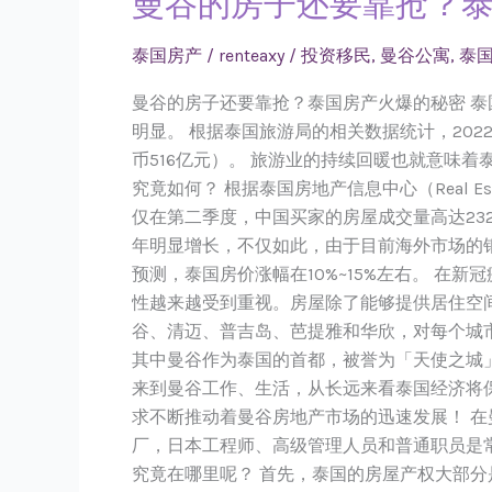
曼谷的房子还要靠抢？
谷
的
泰国房产
/
renteaxy
/
投资移民
,
曼谷公寓
,
泰
房
曼谷的房子还要靠抢？泰国房产火爆的秘密 
子
明显。 根据泰国旅游局的相关数据统计，202
还
币516亿元）。 旅游业的持续回暖也就意味
要
究竟如何？ 根据泰国房地产信息中心（Real Est
靠
仅在第二季度，中国买家的房屋成交量高达2326
抢？
年明显增长，不仅如此，由于目前海外市场的钢
泰
预测，泰国房价涨幅在10%~15%左右。 
国
性越来越受到重视。房屋除了能够提供居住空
房
谷、清迈、普吉岛、芭提雅和华欣，对每个城
产
其中曼谷作为泰国的首都，被誉为「天使之城」
火
来到曼谷工作、生活，从长远来看泰国经济将
爆
求不断推动着曼谷房地产市场的迅速发展！ 
的
厂，日本工程师、高级管理人员和普通职员是
秘
究竟在哪里呢？ 首先，泰国的房屋产权大部分
密