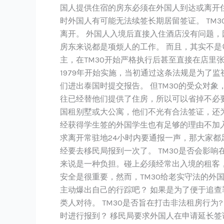
国人提供住宿的房东必须在外国人到达或离开
少
时外国人有可能无法续签长期居留签证。 TM
人
离开。 外国人入境后直接入住酒店没有问题
的
房东来说都是项烦人的工作。 而且，其实不
脑
主，在TM30开始严格执行后甚至直接在店里
筋？
1979年开始实施，当初通过这条法规是为了
们进出泰国时提交报告。 但TM30的受众对
往已经替他们提供了住房，所以可以省掉不必要
国租别墅或大公寓，他们不光有合法签证，还
经获得学生签的外国学生也有足够的理由不加
求离开常驻地24小时内要通报一声，那大家都
经要去移民局报到一次了。 TM30是否会影
来说是一种负担。碰上必须经常出入境的租客，
安全是很重要，然而，TM30给老实守法的
主动爆出自己的行踪吧？ 如果是为了便于追查
类人对待。 TM30是否旨在打击非法租房行
时进行报到？ 移民局要求外国人在申请延长签证