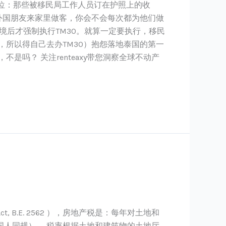
位：那些被移民局工作人员订在护照上的收
外国朋友来家里做客，你会不会每次都为他们做
境后才强制执行TM30。就算一定要执行，移民
所以得自己去办TM30）抱怨落地泰国的第一
吗？ 关注renteaxy带您洞察全球不动产
t, B.E. 2562 ），房地产税是：每年对土地和
人同规）。 税率根据土地和建筑物的土地厅