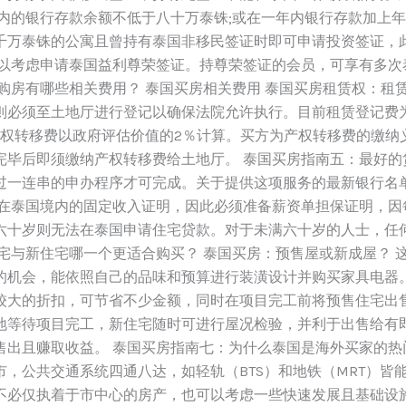
内的银行存款余额不低于八十万泰铢;或在一年内银行存款加上年
千万泰铢的公寓且曾持有泰国非移民签证时即可申请投资签证，此
可以考虑申请泰国益利尊荣签证。持尊荣签证的会员，可享有多次
购房有哪些相关费用？ 泰国买房相关费用 泰国买房租赁权：租
必须至土地厅进行登记以确保法院允许执行。目前租赁登记费为
产权转移费以政府评估价值的2％计算。买方为产权转移费的缴
毕后即须缴纳产权转移费给土地厅。 泰国买房指南五：最好的贷
过一连串的申办程序才可完成。关于提供这项服务的最新银行名
定在泰国境内的固定收入证明，因此必须准备薪资单担保证明，因
六十岁则无法在泰国申请住宅贷款。对于未满六十岁的人士，任
宅与新住宅哪一个更适合购买？ 泰国买房：预售屋或新成屋？ 
的机会，能依照自己的品味和预算进行装潢设计并购买家具电器
较大的折扣，可节省不少金额，同时在项目完工前将预售住宅出售
地等待项目完工，新住宅随时可进行屋况检验，并利于出售给有
出且赚取收益。 泰国买房指南七：为什么泰国是海外买家的热门
，公共交通系统四通八达，如轻轨（BTS）和地铁（MRT）皆
不必仅执着于市中心的房产，也可以考虑一些快速发展且基础设