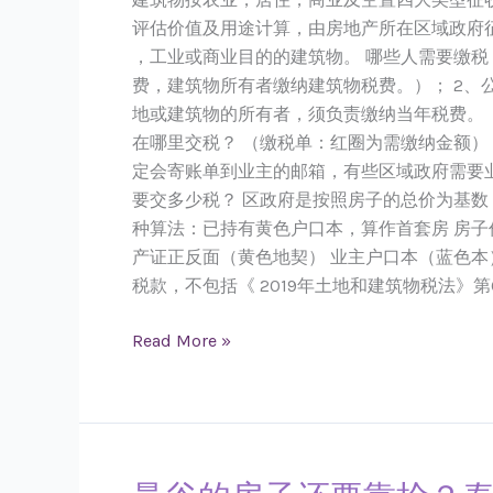
税
评估价值及用途计算，由房地产所在区域政府
全
，工业或商业目的的建筑物。 哪些人需要缴税
解
费，建筑物所有者缴纳建筑物税费。）； 2、
析
地或建筑物的所有者，须负责缴纳当年税费。（举
哪
在哪里交税？ （缴税单：红圈为需缴纳金额）
些
定会寄账单到业主的邮箱，有些区域政府需要
人
要交多少税？ 区政府是按照房子的总价为基
需
种算法：已持有黄色户口本，算作首套房 房子价
要
产证正反面（黄色地契） 业主户口本（蓝色本）
缴？
税款，不包括《 2019年土地和建筑物税法》第
Read More »
曼