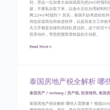
到，旁边一位加拿大叔叔就因为把24小时报
据，不要私自取下来，以免今后在办理材料时产
网上24小时报到？ 其实，泰国不妨考虑在给
局也应该简化和改进程序，以提高各方工作效率
天几乎都是在移民局排队度过的，这个经历十分影
投资动向，带您把握投资收益的主动权。
Read More »
泰国房地产税全解析 哪
泰
国
房
泰国房产
/
renteaxy
/
房产税
,
投资移民
,
泰国
地
泰国房地产税全解析 哪些人需要缴？ 根据2019年3月
产
建筑物按农业，居住，商业及空置四大类型征