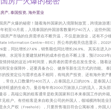
泰国房产火爆的秘密
国房产
,
泰国投资
,
海外置业
泰国房产火爆的秘密！随着海外国家的入境限制放宽，跨境旅游逐
2年初至10月底，入境泰国的外国游客数量约740万人，这些外
着泰国房产市场的住房需求在不断升温，不仅是旅游业，还有不少
ate Information Centre—REIC）所公布的相关信息显
套，同比增长27.6%，销售额也同比增长26.9%。 其实在进入2
铁、水泥等主要建筑材料的成本价也在不断上涨，预计2023年的
在新冠疫情持续的这近3年时间里，购房者的需求也在发生变化，随
间和安全保障外，还要具备办公、健身等新生活方式的功能。 泰
市的投资定位与需求也各不相同，有纯房产投资、还有海外资产
，常住人口数量约1400万人，占泰国总人口的20%，是泰国
保持旺盛的生命力。曼谷每年有2000万旅游人口的流入，其头
在曼谷，高端公寓的租客通常是欧美国家和日本来泰国工作的外籍
常见租户。有些租客是来自欧美公司的外国人，领域横跨制造业至
是永久产权（Freehold），只要所售项目符合公寓标准，外