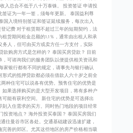
收入总合不低于八十万泰铢。 投资签证 申请投
签证为一年一签，须每年更新。 泰国益利尊
泰国入境特别签证和签证延续服务，每次出入
赁登记费 对于租赁期不超过三年的短期契约，法
租货期间租金总额的1.1％，通常由出租人和承
纳义务人，但可由买方或卖方任一方支付，实际
款购房方式是怎样的？ 泰国买房贷款？ 目前
单，可谘询我们的服务团队以便提供相关资讯和
每家银行都有不同的规定，请事先与银行确认
何形式的抵押贷款都必须在借款人六十岁之前全
这两种住宅可以说各有优势。预售住宅的优势是
。如果选择购买的是大型开发项目，将有多种户
可能有获利空间。 新住宅的优势是可选择出
即刻入住需求的买方。同时热门地段的项目经常
投资地点？ 海外投资买泰国？ 泰国买房我们
能通往曼谷市区各处。交通基础建设迅速扩建，
施完善的郊区。尤其这些地区的房产价格相当吸