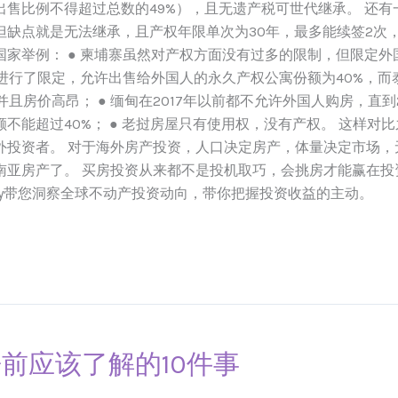
售比例不得超过总数的49%），且无遗产税可世代继承。 还
缺点就是无法继承，且产权年限单次为30年，最多能续签2次，
家举例： ● 柬埔寨虽然对产权方面没有过多的限制，但限定外
进行了限定，允许出售给外国人的永久产权公寓份额为40%，而泰
且房价高昂； ● 缅甸在2017年以前都不允许外国人购房，直到
不能超过40%； ● 老挝房屋只有使用权，没有产权。 这样对
外投资者。 对于海外房产投资，人口决定房产，体量决定市场，
南亚房产了。 买房投资从来都不是投机取巧，会挑房才能赢在投
axy带您洞察全球不动产投资动向，带你把握投资收益的主动。
前应该了解的10件事