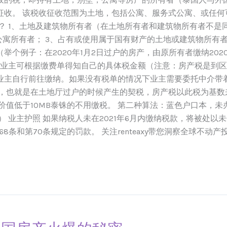
征收。 该税收征收范围为土地，包括公寓、服务式公寓、或任何
？ 1、土地及建筑物所有者（在土地所有者和建筑物所有者不是
公寓所有者； 3、占有或使用属于国有财产的土地或建筑物所有者
个例子：在2020年1月2日过户的房产，由原所有者缴纳202
 业主可根据缴费单得知自己的具体税金额（注意：房产税是到区
业主自行前往缴纳。如果没有税单的情况下业主需要委托中介带着
数，也就是在土地厅过户的时候产生的契税，房产税以此税为基数
值低于10MB泰铢的不用缴税。 第二种算法：蓝色户口本，未办
 业主护照 如果纳税人未在2021年6月内缴纳税款，将被处以未
68条和第70条规定的罚款。 关注renteaxy带您洞察全球不