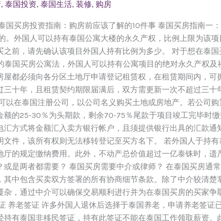
产
,
泰国投资
,
泰国生活
,
装修
,
购房
 泰国买房投资指南：购房前应该了解的10件事 泰国买房指南一
行的。外国人可以持有泰国公寓大楼的永久产权，比例上限为该项
买之前，请先确认该项目外国人持有比例为多少。 对于想在泰国
定的泰国买房公寓法，外国人可以持有公寓项目的绝对永久产权及
房屋都必须向各分区土地厅申请登记租赁权，在租赁期间内，可
过三十年，且租赁契约期限届满后，双方需更新一次不超过三十
人可以在泰国注册公司，以公司名义购买土地或房地产。若公司购
的25-30％为头期款，剩余70-75％尾款于项目竣工完毕时
电汇方式将金额汇入卖方银行帐户，且须提供银行出具的汇款通
明文件，该所有权则无法移转登记至买方名下。 若外国人于持有
地厅的规定缴纳费用。此外，不动产总价值超过一亿泰铢时，遗产
？或是两者都需要？ 泰国买房需要中介或律师？ 在泰国买房通
，其中包含买卖双方签署的所有协商细节条款。除了中介较清楚
覆杂，通过中介可以确保交易顺利进行并为在泰国买房的买家争取
证 养老签证 许多外国人退休后选择于泰国养老，申请养老签证
经持有泰国非移民签证，持有此签证不能在泰国工作领取薪资。