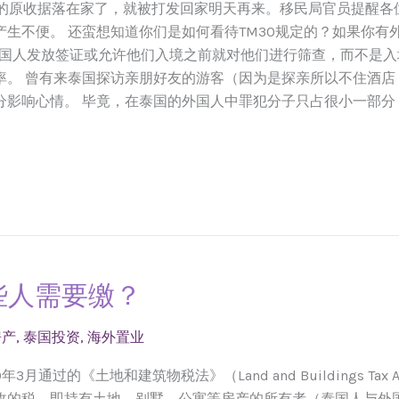
到的原收据落在家了，就被打发回家明天再来。移民局官员提醒各
生不便。 还蛮想知道你们是如何看待TM30规定的？如果你有
外国人发放签证或允许他们入境之前就对他们进行筛查，而不是入
。 曾有来泰国探访亲朋好友的游客（因为是探亲所以不住酒店，
响心情。 毕竟，在泰国的外国人中罪犯分子只占很小一部分，不是
些人需要缴？
房产
,
泰国投资
,
海外置业
通过的《土地和建筑物税法》（Land and Buildings Tax Ac
收的税，即持有土地，别墅，公寓等房产的所有者（泰国人与外国