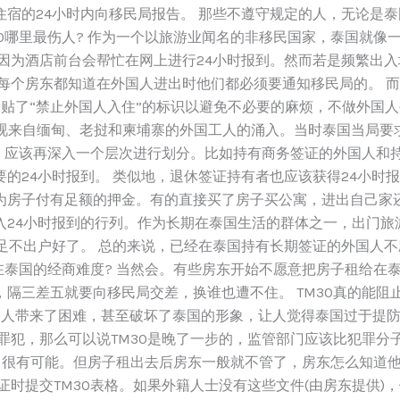
住宿的24小时内向移民局报告。 那些不遵守规定的人，无论是
30哪里最伤人? 作为一个以旅游业闻名的非移民国家，泰国就
，因为酒店前台会帮忙在网上进行24小时报到。然而若是频繁出
是每个房东都知道在外国人进出时他们都必须要通知移民局的。 
张贴了“禁止外国人入住”的标识以避免不必要的麻烦，不做外国人
监视来自缅甸、老挝和柬埔寨的外国工人的涌入。当时泰国当局
象，应该再深入一个层次进行划分。比如持有商务签证的外国人和
的24小时报到。 类似地，退休签证持有者也应该获得24小时
为房子付有足额的押金。有的直接买了房子买公寓，进出自己家还
入24小时报到的行列。作为长期在泰国生活的群体之一，出门旅
足不出户好了。 总的来说，已经在泰国持有长期签证的外国人不应
响在泰国的经商难度? 当然会。有些房东开始不愿意把房子租给在
隔三差五就要向移民局交差，换谁也遭不住。 TM30真的能阻
外国人带来了困难，甚至破坏了泰国的形象，让人觉得泰国过于提
罪犯，那么可以说TM30是晚了一步的，监管部门应该比犯罪分
为? 很有可能。但房子租出去后房东一般就不管了，房东怎么知道
时提交TM30表格。如果外籍人士没有这些文件(由房东提供)，他