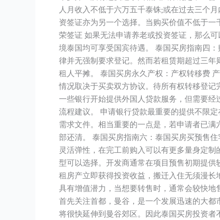
人月收入不低于六万五千泰铢;或在过去三个月
资签证亦为另一个选择。当购买价值不低于一
荣签证 如果无法申请养老或投资签证，那么
境泰国均可享受国宾待遇。 泰国买房指南四：
律并无强制要求登记。然而若租赁期超过三年则
租人平摊。 泰国买房永久产权：产权转移费 
情况取决于买卖双方协议。待所有权转移登记完
一些银行开始提供外国人贷款服务，但需要经
流程建议。 申请银行贷款最重要的提供不限
需求文件。相当重要的一点是，若申请者已满
部还清。 泰国买房指南六：泰国买房买预售住
灵活弹性，在完工前购入可以有更多量身定制
型可以选择。开发商通常在项目预售初期提供
租房产立即获得投资收益，搬迁入住无须漫长
具有增值潜力，当想要转售时，通常会较快地售
首先关注首都，曼谷，是一个发展迅速的大都市
将很快延伸到曼谷郊区。因此泰国买房投资者