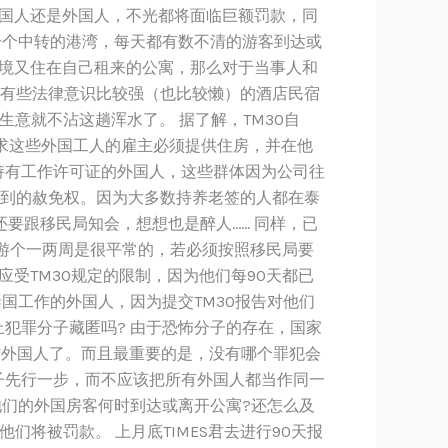
泰国人还是外国人，不光都将面临巨额罚款，同
像一个中转的港湾，每天都有数不清的游客到达或
入境又住在自己租来的公寓，那么对于当事人和
而有些法律意识比较强（也比较懒）的酒店民宿
生意就不沾这趟浑水了。 据了解，TM30自
要求这些外国工人的雇主必须提供住房，并在他
持有工作许可证的外国人，这些群体因为公司往
报到的赦免权。因为大多数持养老签的人都在泰
要跟移民局知会，想想也是醉人…… 同样，已
游个一两周是很平常的，若必须按照移民局要
受TM30规定的限制，因为他们每90天都已
泰国工作的外国人，因为提交TM30报告对他们
止犯罪分子藏匿吗? 由于恐怖分子的存在，国家
防外国人了。而且最重要的是，没有哪个罪犯会
子先行一步，而不应该把所有外国人都当作同一
他们的外国房客何时到达或离开公寓?还怎么及
们将被罚款。 上月底TIMES君去进行90天报