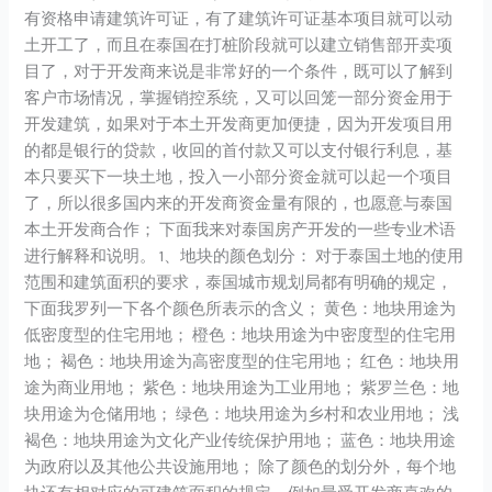
有资格申请建筑许可证，有了建筑许可证基本项目就可以动
土开工了，而且在泰国在打桩阶段就可以建立销售部开卖项
目了，对于开发商来说是非常好的一个条件，既可以了解到
客户市场情况，掌握销控系统，又可以回笼一部分资金用于
开发建筑，如果对于本土开发商更加便捷，因为开发项目用
的都是银行的贷款，收回的首付款又可以支付银行利息，基
本只要买下一块土地，投入一小部分资金就可以起一个项目
了，所以很多国内来的开发商资金量有限的，也愿意与泰国
本土开发商合作； 下面我来对泰国房产开发的一些专业术语
进行解释和说明。 1、地块的颜色划分： 对于泰国土地的使用
范围和建筑面积的要求，泰国城市规划局都有明确的规定，
下面我罗列一下各个颜色所表示的含义； 黄色：地块用途为
低密度型的住宅用地； 橙色：地块用途为中密度型的住宅用
地； 褐色：地块用途为高密度型的住宅用地； 红色：地块用
途为商业用地； 紫色：地块用途为工业用地； 紫罗兰色：地
块用途为仓储用地； 绿色：地块用途为乡村和农业用地； 浅
褐色：地块用途为文化产业传统保护用地； 蓝色：地块用途
为政府以及其他公共设施用地； 除了颜色的划分外，每个地