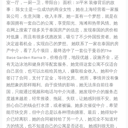
居
室一厅，一厨一卫，带阳台） 面积：31平米 装修背后的故
室
事： 陈女士是一位成功的商业女性，她在上海经营着一家服
案
装公司，生意兴隆，收入丰厚。她一直有一个梦想，就是在
例
泰国拥有一套自己的公寓，享受阳光、海滩和热带风情。她
｜
在网上搜索了很多关于泰国房产的信息，发现泰国的房价相
The
对低廉，而且有很多优惠政策，吸引了不少外国投资者。她
Base
决定趁着机会，实现自己的梦想。 她联系了一家在泰国的房
Garden
产中介，看了几个项目，最终选中了一套位于曼谷的The
Rama
Base Garden Rama 9，价格合理，地段优越，设施齐全，还
9
有无边泳池和健身房等配套服务。她觉得这套公寓不仅适合
自己居住，也可以出租给其他人，赚取租金收入。她和中介
签订了合同，支付了定金，等待交房。 然而，事情并没有像
她想象的那样顺利。由于疫情的影响，她无法亲自前往泰
国，只能通过视频和电话与中介沟通。她发现中介的服务态
度越来越差，经常推诿、拖延、失联，让她感到很不安。她
担心自己的钱会打水漂，或者被骗。她多次催促中介，希望
能尽快交房，但中介总是以各种理由搪塞。最后，她得知中
介已经离职，她的合同被转给了另一个人，她完全不知道对
方的情况，也不知道自己的公寓是否还在。 她感到很无助，