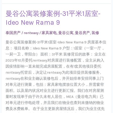
曼谷公寓装修案例-31平米1居室-
曼
谷
Ideo New Rama 9
公
寓
泰国房产
/
renteaxy
/
家具家电
,
曼谷公寓
,
曼谷房产
,
装修
装
修
曼谷公寓装修案例-31平米1居室-Ideo New Rama 9 房屋基本信
案
息： 项目名称：Ideo New Rama 9 户型：1居室（一室一厅，
例-31
一厨一卫，带阳台） 面积：31平米 装修背后的故事： 业主在
平
2023年10月委托renteaxy对房屋进行装修配置，业主从购入
米
因疫情影响一直未能完成房屋配置，在有1套其他项目委托
1
renteaxy托管后，决定让renteaxy为此项目提供装修服务。
居
renteaxy在和业主确认装修包后，并开始排单安排同事上门
室-
对单元进行测量，包括：家具家电摆放位置大小，所需窗帘
Ideo
面积。以及屋内状况对业主进行更新汇报。我们在对房屋测
New
量时发现单于由于许久未有人居住，MEA（曼谷电力局）已
Rama
对单元进行停电处理，并且我们在物业也查到未缴纳的物业
9
费及水费账单。 在于业主更新房屋情况后，我们为业主优先