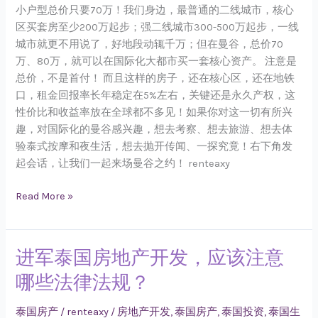
小户型总价只要70万！我们身边，最普通的二线城市，核心
区买套房至少200万起步；强二线城市300-500万起步，一线
城市就更不用说了，好地段动辄千万；但在曼谷，总价70
万、80万，就可以在国际化大都市买一套核心资产。 注意是
总价，不是首付！ 而且这样的房子，还在核心区，还在地铁
口，租金回报率长年稳定在5%左右，关键还是永久产权，这
性价比和收益率放在全球都不多见！如果你对这一切有所兴
趣，对国际化的曼谷感兴趣，想去考察、想去旅游、想去体
验泰式按摩和夜生活，想去抛开传闻、一探究竟！右下角发
起会话，让我们一起来场曼谷之约！ renteaxy
Read More »
进军泰国房地产开发，应该注意
进
军
哪些法律法规？
泰
国
泰国房产
/
renteaxy
/
房地产开发
,
泰国房产
,
泰国投资
,
泰国生