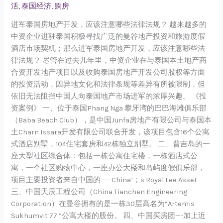
房
活
,
泰国经济
,
购房
地
进军泰国房地产开发，应该注意哪些法律法规？ 越来越多的
产
中资企业进驻泰国积极寻找广泛的曼谷地产投资和旅游度假
开
酒店市场契机；那么进军泰国房地产开发，应该注意哪些法
发，
律法规？ 尽管在过去几年里，中资企业在与泰国本土地产商
应
合资开发地产项目以及收购泰国房地产开发公司股权等方面
该
的投资活动，因异地文化和法律条规等差异有所被限制，但
注
依旧无法阻挡中国人向泰国地产市场进军的浓厚兴趣。 《投
意
资案例》 一、位于泰国Phang Nga 攀牙湾的巴巴海滩俱乐部
哪
（Baba Beach Club），是中国Junfa房地产有限公司与泰国本
些
土Charn Issara开发有限公司联合开发，该项目包含16个公寓
法
式酒店别墅，104住宅套房和42栋独立别墅。 二、普吉岛的一
律
座大型社区综合体：包括一栋公寓住宅楼，一栋酒店式公
法
寓，一个社区购物中心，一座办公大楼和岛屿度假俱乐部，
规？
项目主要投资者来自中国的——China’；s Royal Lee Asset
三、中国天辰工程公司（China Tianchen Engineering
Corporation）在曼谷拥有的是一栋30层高名为“Artemis
Sukhumvit 77 ”公寓大楼的股份。 四、中国买房团—-加上近