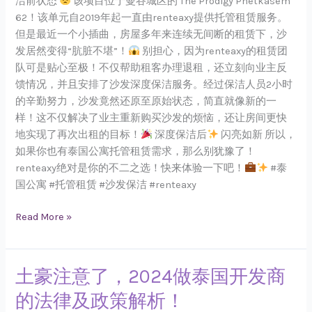
洁前状态
该项目位于曼谷城区的 The Prodigy Phetkasem
–
62！该单元自2019年起一直由renteaxy提供托管租赁服务。
沙
但是最近一个小插曲，房屋多年来连续无间断的租赁下，沙
发
发居然变得“肮脏不堪”！
别担心，因为renteaxy的租赁团
深
队可是贴心至极！不仅帮助租客办理退租，还立刻向业主反
度
馈情况，并且安排了沙发深度保洁服务。经过保洁人员2小时
清
的辛勤努力，沙发竟然还原至原始状态，简直就像新的一
洁
样！这不仅解决了业主重新购买沙发的烦恼，还让房间更快
服
地实现了再次出租的目标！
深度保洁后
闪亮如新 所以，
务
如果你也有泰国公寓托管租赁需求，那么别犹豫了！
renteaxy绝对是你的不二之选！快来体验一下吧！
#泰
国公寓 #托管租赁 #沙发保洁 #renteaxy
Read More »
土豪注意了，2024做泰国开发商
土
豪
的法律及政策解析！
注