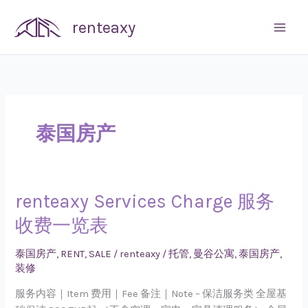
Skip
renteaxy
to
content
泰国房产
renteaxy Services Charge 服务
renteaxy
Services
收费一览表
Charge
服
泰国房产
,
RENT
,
SALE
/
renteaxy
/
托管
,
曼谷公寓
,
泰国房产
,
务
装修
收
服务内容｜Item 费用｜Fee 备注｜Note – 保洁服务类 全屋基
费