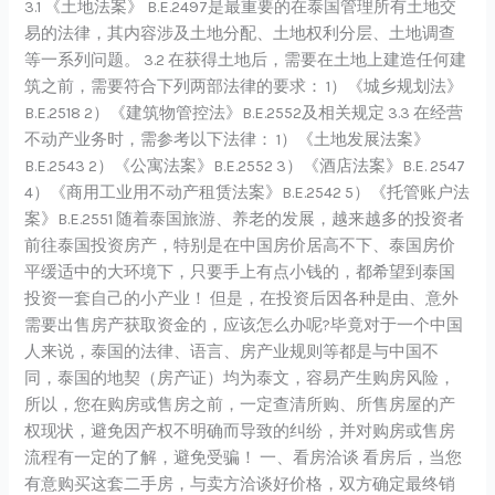
3.1 《土地法案》 B.E.2497是最重要的在泰国管理所有土地交
易的法律，其内容涉及土地分配、土地权利分层、土地调查
等一系列问题。 3.2 在获得土地后，需要在土地上建造任何建
筑之前，需要符合下列两部法律的要求： 1）《城乡规划法》
B.E.2518 2）《建筑物管控法》B.E.2552及相关规定 3.3 在经营
不动产业务时，需参考以下法律： 1）《土地发展法案》
B.E.2543 2）《公寓法案》B.E.2552 3）《酒店法案》B.E. 2547
4）《商用工业用不动产租赁法案》B.E.2542 5）《托管账户法
案》B.E.2551 随着泰国旅游、养老的发展，越来越多的投资者
前往泰国投资房产，特别是在中国房价居高不下、泰国房价
平缓适中的大环境下，只要手上有点小钱的，都希望到泰国
投资一套自己的小产业！ 但是，在投资后因各种是由、意外
需要出售房产获取资金的，应该怎么办呢?毕竟对于一个中国
人来说，泰国的法律、语言、房产业规则等都是与中国不
同，泰国的地契（房产证）均为泰文，容易产生购房风险，
所以，您在购房或售房之前，一定查清所购、所售房屋的产
权现状，避免因产权不明确而导致的纠纷，并对购房或售房
流程有一定的了解，避免受骗！ 一、看房洽谈 看房后，当您
有意购买这套二手房，与卖方洽谈好价格，双方确定最终销