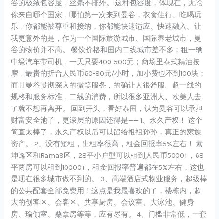
谷的极致包容度，丝毫不排外。 这种包容度，体现在，无论
你来自哪个国家，哪怕第一次来到曼谷，衣食住行、吃喝玩
乐，你都能被尊重和接纳，你都能快速适应、快速融入。让
我更意外的是，作为一个国际旅游城市、国际养老城市，曼
谷的物价并不高。 餐饮价格和国内二线城市差不多；租一辆
中级汽车带司机，一天只要400-500元；商场里泰式精油按
摩，最贵的折合人民币60-80元/小时，加小费也不到100块；
而且曼谷贯彻深入的微笑服务，的确让人很舒服。超一线的
规格和服务标准，二线的消费，所以很多亚洲人、欧美人去
了就不想再离开。 回到开头，看好泰国，认为曼谷可以承担
财富安全池子，更深层的原因还得是—— 1、永久产权！ 这个
简直太棒了，永久产权以后可以留给祖祖孙孙，真正的家族
资产。 2、没有短租，出租率很高，租金回报率5%左右！ 素
坤逸区和Rama9区，28平小户型可以租到人民币5000+，68
平两房可以租到10000+，租金回报率普遍都在5%左右，这也
是现在很多城市做不到的。 3、高端酒店式物业服务，超级棒
的公共配套全部免费用！这点是我最喜欢的了，楼栋内，超
大的创客区、会客区、共享厨房、会议室、大泳池、健身
房、瑜伽室、桑拿房等等，应有尽有。 4、门槛非常低，一套