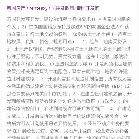
意
泰国房产
/
renteaxy
/
法律及政策
,
泰国开发商
了，
2024
泰国开发商开发、建设的流程 1.1 身份要求 1）具有泰国国籍的
做
个人； 2）由泰国国籍股东持股超过51%的泰国企业法人可获
泰
得在泰国进行土地交易的权利。 1.2 购买土地的手续 1）调查土
国
地权属、负担、颜色（规划用途）； 2）起草土地购买协议；
开
3）土地产权转移。产权转移必须在土地所在地的土地部门进
发
行注册登记，否则无效。买卖双方需一起在土地部门缴纳转
商
移费用和相关的税。 1.3 建造房屋的手续 1）开发商须根据建筑
的
物管控相关规定查询土地颜色，查看在此土地上是否准许建
法
造此种建筑物； 2）开发商需起草建造计划蓝图，所有权人需
律
在动工前确认建造计划是否需要制作环境影响评估（EIA）或
及
是否需要得到相关部门的批准； 3）在建造任何建筑之前，开
政
发商须将蓝图和所有建造计划送达当地政府（市政当局）的
策
建筑物管控部门，在收到建筑许可证后方可施工； 4）在建造
解
完成后，开发商应再次和政府当局确认建筑物完成检验，合
析！
格后方可以计划使用用途开始使用。 1.4 经营不动产业务的要
求 在开展经营宾馆、公寓、房地产开发前，经营者应获得各
类经营许可。 泰国对外资房地产开发、建设的限制 2.1 对外国