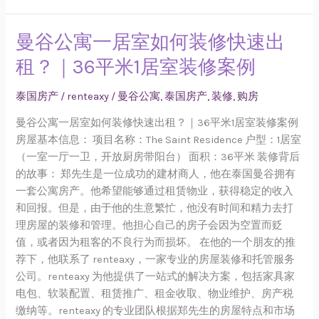
曼谷公寓一居室如何装修快速出
曼
谷
租？｜36平米1居室装修案例
公
寓
泰国房产
/
renteaxy
/
曼谷公寓
,
泰国房产
,
装修
,
购房
一
居
曼谷公寓一居室如何装修快速出租？｜36平米1居室装修案例
室
房屋基本信息： 项目名称：The Saint Residence 户型：1居室
如
（一室一厅一卫，开放厨房带阳台） 面积：36平米 装修背后
何
的故事： 郑先生是一位成功的建材商人，他在泰国曼谷拥有
装
一套公寓房产。他希望能够通过租赁物业，获得稳定的收入
修
和回报。但是，由于他的生意繁忙，他没有时间和精力去打
快
理房屋的装修和管理。他担心自己的房子会因为空置而贬
速
值，或者因为租客的不良行为而损坏。 在他的一个朋友的推
出
荐下，他联系了 renteaxy，一家专业的房屋装修和托管服务
租？
公司。renteaxy 为他提供了一站式的解决方案，包括家具家
｜
电包、软装配置、租赁推广、租金收取、物业维护、房产税
36
缴纳等。renteaxy 的专业团队根据郑先生的房屋特点和市场