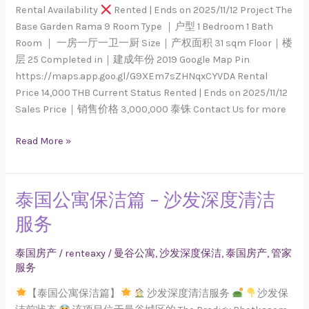
9
Rental Availability
Rented | Ends on 2025/11/12 Project The
｜
Base Garden Rama 9 Room Type ｜户型 1 Bedroom 1 Bath
1
Room ｜ 一房一厅一卫一厨 Size｜产权面积 31 sqm Floor｜楼
Bedroom
层 25 Completed in｜建成年份 2019 Google Map Pin
Studio
https://maps.app.goo.gl/G9XEm7sZHNqxCYVDA Rental
Type
Price 14,000 THB Current Status Rented | Ends on 2025/11/12
Sales Price｜销售价格 3,000,000 泰铢 Contact Us for more
Read More »
泰国公寓保洁篇 – 沙发深度清洁
泰
国
服务
公
寓
泰国房产
/
renteaxy
/
曼谷公寓
,
沙发深度保洁
,
泰国房产
,
管家
保
服务
洁
【泰国公寓保洁篇】
沙发深度清洁服务
沙发保
篇