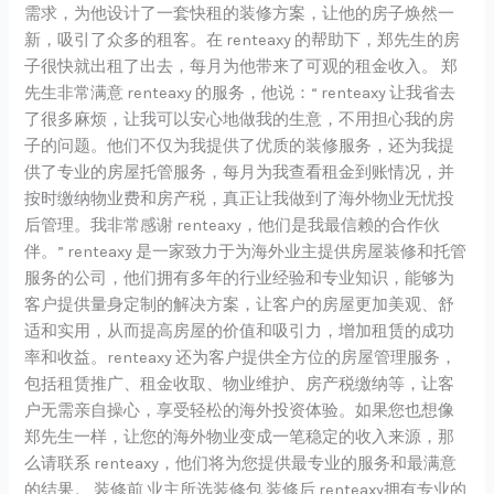
平
需求，为他设计了一套快租的装修方案，让他的房子焕然一
米
新，吸引了众多的租客。在 renteaxy 的帮助下，郑先生的房
1
子很快就出租了出去，每月为他带来了可观的租金收入。 郑
居
先生非常满意 renteaxy 的服务，他说：“ renteaxy 让我省去
室
了很多麻烦，让我可以安心地做我的生意，不用担心我的房
装
子的问题。他们不仅为我提供了优质的装修服务，还为我提
修
供了专业的房屋托管服务，每月为我查看租金到账情况，并
案
按时缴纳物业费和房产税，真正让我做到了海外物业无忧投
例
后管理。我非常感谢 renteaxy，他们是我最信赖的合作伙
伴。” renteaxy 是一家致力于为海外业主提供房屋装修和托管
服务的公司，他们拥有多年的行业经验和专业知识，能够为
客户提供量身定制的解决方案，让客户的房屋更加美观、舒
适和实用，从而提高房屋的价值和吸引力，增加租赁的成功
率和收益。renteaxy 还为客户提供全方位的房屋管理服务，
包括租赁推广、租金收取、物业维护、房产税缴纳等，让客
户无需亲自操心，享受轻松的海外投资体验。如果您也想像
郑先生一样，让您的海外物业变成一笔稳定的收入来源，那
么请联系 renteaxy，他们将为您提供最专业的服务和最满意
的结果。 装修前 业主所选装修包 装修后 renteaxy拥有专业的