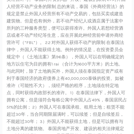
人经营不动产业务的限制 总的来说，泰国《外商经营法》的
规定是禁止外国人经营所有不动产交易的，包括买卖或建造
建筑物。但是也有例外，若不动产经纪人或酒店属于法案中
所列的三种服务类型，便可以获得准许。外国人若想经营酒
店或者不动产经纪等生意，应在开展此种经营前申请外商经
营许可（“FBL”）。 2.2 对外国人获得不动产的限制 在泰国法
律中，外国人不能获得土地。例外的情况是，在投资委员会
规定中（《土地法案》第96条），外国人可以在明确规定的
地方以住宅为目的拥有1 rai （合计为1600平方米）的土地。
与此同时，除了土地购买外，外国人须在泰国指定资产或有
利于泰国经济的政府债券上有40,000,000泰铢的投资。如被
准许（可能性不大），须经严格的程序，土地须在特定地
点，同时获得内政部长的准许。 1）在泰国法律下，外国人可
拥有公寓，但是须符合每栋公寓中外国人占49%，泰国居民占
51%的比例； 2）外国人可在泰国承租、租用土地；租赁不能
超过30年，当合同期限届满时，可以续签；但是自续签后，
不能超过30年； 3）外国人不能获得土地，但是可以拥有与
土地分离的建筑物。 泰国房地产开发、建设的相关法律规定