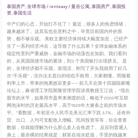
们
泰国房产
,
全球市场
/
renteaxy
/
曼谷公寓
,
泰国房产
,
泰国投
资
,
泰国生活
的
心
中产们的心态，开始扛不住了！ 最近，很多人的焦虑情绪，
态，
越来越浓了。这其实也在意料之中，毕竟目前国内外的形
开
势，都不够乐观。 美欧主要经济体持续大幅度加息，已经产
始
生了一系列经济冲击，这导致了什么后果？全球金融体系的
扛
稳定性受到严重威胁，金融市场的动荡也在加剧。我们看到
不
的，从英国国债市场的紧张，到3 个美国银行出现挤兑。 是
住
的，全球经济都不乐观。发现没，刚写了开头我就用了好几
了！
次“不乐观”，没办法太直白的咱也不敢用，大家都懂。而随着
利率上升，带来的拖累效应更多—— 前几天在第十四届陆家嘴
论坛上，麻省理工学院斯隆管理学院讲席教授王江说， “现在
股市的水平，如果用市盈率来测度的话，略低于2000年互联
网泡沫时的历史最高水平，高于1929年大箫条之前的市场水
平。”看数据，年初至今人民币兑美元汇率下跌 3.7%。 还有外
贸、出口、人均可支配收入增幅、民间投资等等，你去查查
数据，你就能理解为什么那么多人会焦虑了。 反应到普通人
身上，最赤裸的结果就是：财富在缩水贬值，手里的钱越来