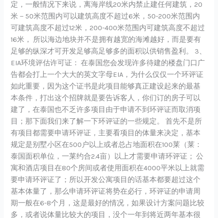
定，一般情况下来说，离海岸线20米内禁止建任何建筑，20
米－50米范围内可以建筑高度不超过6米，50-200米范围内
可建筑高度不超过12米，200-400米范围内可建筑高度不超过
16米， 所以海边地块并不是拥有越宽的海滩越好，而是要有
足够的纵深才可开发足够高足够多的面积以供销售盈利。 3、
EIA环境评估许可证： 在泰国您会发现许多待建的楼盘门口广
告都会打上一个大大的英文字母EIA，为什么仅仅一个环评证
如此重要，因为这个证书是此项目能够真正建设起来的最基
本条件，打出这个招牌就是要告诉客人，你们订的房子可以
建了，在泰国也不乏许多项目由于申请不到环评证而取消项
目；那下面我们来了解一下环评证的一些规定。 首先不是所
有项目都需要申请环评证，主要看项目的体量来决定，基本
规定是别墅小区在500户以上或者总占地面积在100莱（莱：
泰国面积单位，一莱约合2.4亩）以上才需要申请环评证； 公
寓和酒店项目在80个房间或者使用面积在4000平米以上就需
要申请环评证了；所以开发公寓项目的话基本都要超过这个
基本体量了，那么申请环评证将势在必行，环评证的申请周
期一般在6-8个月，这是最好的情况，如果设计方案问题比较
多，或者说体量比较大的项目，没个一年到将近两年基本很