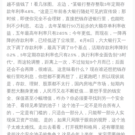
越不值钱了！看几张图。 左边，“某银行整存整取5年定期存
款年利率4.8%。”这是三年前各大银行随处可见的宣传袋；那
时候，即便你完全不会理财，直接把钱存进银行里，也能吃
到不少利息。 右边，去年某银行50万起步的大额存单利率收
益，五年最高年利率只有2.65%；今年更低。而现在，一降再
降的存款利率，已经低进了尘埃里。 6月8日，六大银行又一
次下调了存款利率，最高下调了15个基点，活期存款利率降到
0.2%，5年定期存款利率也只有2.5%，执行利率全面告别“3时
代”。而这轮调整，距离上一次，不过短短9个月而已；后面
还会不会再降，很难说。 这意味着什么？ 现在谁还想把钱存
银行里吃利息，你想都不要再想了，赶紧跑吧！所以现状就
是，存款、理财、股票都不太行，国内房地产市场，短期内
要想大翻身更难，人民币又在不断贬值…… 要想手里的钱安
全、保值甚至小幅增值，咋办？你必须要寻找到另一个安全
池子、看得见希望的池子！ 这个池子一定不是符合所有人
的，一定是有门槛的，只适合一部分人，只能帮一部分人实
现保卫资产功能。 是的，如果只局限于眼前的视野，这个池
子太难太难找。走出去看看，打开视野和格局，还有哪里能
承担这个安全池子的角色？ 这是今年上半年，米宅需要做的