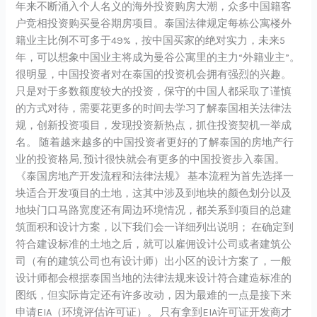
年来不断涌入个人名义的海外投资购房大潮，众多中国籍客
户竞相投资购买曼谷期房项目。泰国法律规定每栋公寓楼外
籍业主比例不可多于49%，按中国买家的绝对实力，未来5
年，可以想象中国业主将成为曼谷公寓里的主力“外籍业主”。
很明显，中国投资者对在泰国的投资机会拥有强烈的兴趣。
只是对于多数额度较大的投资，保守的中国人都采取了谨慎
的方式对待，需要花更多的时间去学习了解泰国相关法律法
规，创新投资项目，发现投资新热点，抓住投资契机一举成
名。 随着越来越多的中国投资者更好的了解泰国的房地产行
业的投资格局, 预计很快就会有更多的中国投资步入泰国。
《泰国房地产开发流程和法律法规》 基本流程为首先选择一
块适合开发项目的土地，这其中涉及到地块的颜色划分以及
地块门口马路宽度还有周边环境情况，都关系到项目的总建
筑面积和设计方案，以下我们会一详细列出说明； 在确定到
符合建设标准的土地之后，就可以雇佣设计公司或者建筑公
司（有的建筑公司也有设计师）出小区的设计方案了，一般
设计师都会根据泰国当地的法律法规来设计符合建造标准的
图纸，但实际肯定还有许多改动，因为最难的一点是接下来
申请EIA（环境评估许可证）。 只有拿到EIA许可证开发商才