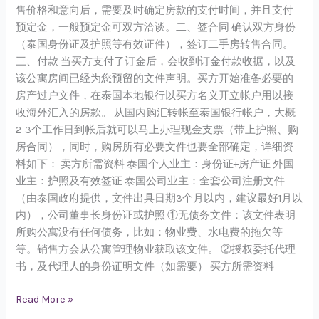
售价格和意向后，需要及时确定房款的支付时间，并且支付
预定金，一般预定金可双方洽谈。二、签合同 确认双方身份
（泰国身份证及护照等有效证件），签订二手房转售合同。
三、付款 当买方支付了订金后，会收到订金付款收据，以及
该公寓房间已经为您预留的文件声明。买方开始准备必要的
房产过户文件，在泰国本地银行以买方名义开立帐户用以接
收海外汇入的房款。 从国内购汇转帐至泰国银行帐户，大概
2-3个工作日到帐后就可以马上办理现金支票（带上护照、购
房合同），同时，购房所有必要文件也要全部确定，详细资
料如下： 卖方所需资料 泰国个人业主：身份证+房产证 外国
业主：护照及有效签证 泰国公司业主：全套公司注册文件
（由泰国政府提供，文件出具日期3个月以内，建议最好1月以
内），公司董事长身份证或护照 ①无债务文件：该文件表明
所购公寓没有任何债务，比如：物业费、水电费的拖欠等
等。销售方会从公寓管理物业获取该文件。 ②授权委托代理
书，及代理人的身份证明文件（如需要） 买方所需资料
Read More »