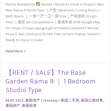
｜
Rental Availability
Vacant | Ready to move in Project Ideo
1
New Rama 9 Room Type ｜户型 1 Bedroom, 1 Living Room, 1
Bedroom
Bath Room ｜ 一房一厅一卫一厨 Size｜产权面积 31 sqm
Floor｜楼层 12A Completed in｜建成年份 2018 Google Map
Pin https://maps.app.goo.gl/nYY3sA3L3JuxcebP7 Rental
Price (1 Year Contract) 15,000 THB Current Status Vacant |
Ready to move in Sales
Read More »
【RENT / SALE】The Base
【RENT
/
Garden Rama 9 ｜ 1 Bedroom
SALE】
Studio Type
The
Base
RENT
,
SALE
,
泰国房产
/
renteaxy
/
泰国二手房
,
泰国公寓转售
,
Garden
泰国房产
,
泰国投资
Rama