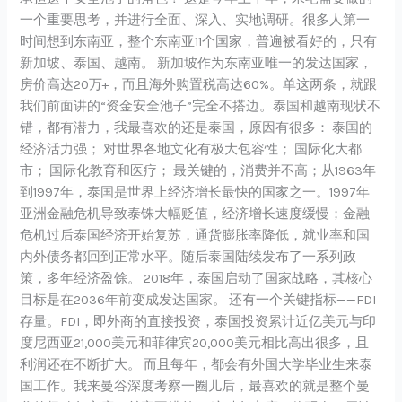
一个重要思考，并进行全面、深入、实地调研。很多人第一
时间想到东南亚，整个东南亚11个国家，普遍被看好的，只有
新加坡、泰国、越南。 新加坡作为东南亚唯一的发达国家，
房价高达20万+，而且海外购置税高达60%。单这两条，就跟
我们前面讲的“资金安全池子”完全不搭边。泰国和越南现状不
错，都有潜力，我最喜欢的还是泰国，原因有很多： 泰国的
经济活力强； 对世界各地文化有极大包容性； 国际化大都
市； 国际化教育和医疗； 最关键的，消费并不高；从1963年
到1997年，泰国是世界上经济增长最快的国家之一。1997年
亚洲金融危机导致泰铢大幅贬值，经济增长速度缓慢；金融
危机过后泰国经济开始复苏，通货膨胀率降低，就业率和国
内外债务都回到正常水平。随后泰国陆续发布了一系列政
策，多年经济盈馀。 2018年，泰国启动了国家战略，其核心
目标是在2036年前变成发达国家。 还有一个关键指标——FDI
存量。FDI，即外商的直接投资，泰国投资累计近亿美元与印
度尼西亚21,000美元和菲律宾20,000美元相比高出很多，且
利润还在不断扩大。 而且每年，都会有外国大学毕业生来泰
国工作。我来曼谷深度考察一圈儿后，最喜欢的就是整个曼