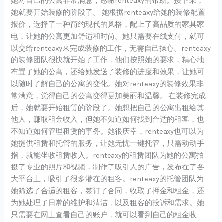
她对自己的公寓非常满意，感谢renteaxy的帮助。接下来，
她就要开始装修的阶段了。 她根据renteaxy给她的装修配置
报价，选择了一种简约现代的风格，配上了高品质的家具家
电，让她的公寓更加舒适和时尚。她只需要在线支付，就可
以交给renteaxy来完成装修的工作，无需自己操心。renteaxy
的装修团队很快就开始了工作，他们按照她的要求，精心地
布置了她的公寓，还给她发送了装修的进度和效果，让她可
以随时了解自己的公寓的变化。她对renteaxy的装修效果非
常满意，觉得自己的公寓变得更加美丽和温馨。 在装修完成
后，她就要开始租赁的阶段了。她想把自己的公寓出租给其
他人，赚取租金收入，但她不知道如何找到合适的租客，也
不知道如何管理租赁的事务。她很庆幸，renteaxy也可以为
她提供租赁和托管的服务，让她无忧一键托管，只需动动手
指，就能坐收租赁收入。renteaxy的租赁团队为她的公寓拍
摄了专业的照片和视频，制作了吸引人的广告，发布在了各
大平台上，吸引了很多潜在的租客。renteaxy的托管团队为
她筛选了合适的租客，签订了合同，收取了押金和租金，还
为她处理了日常的维护和清洁，以及租客的投诉和需求。她
只需要在网上查看自己的账户，就可以看到自己的租金收