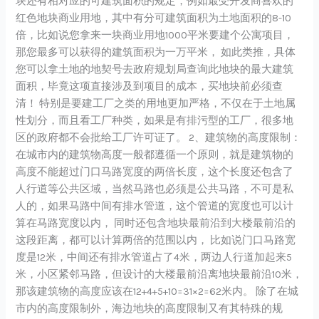
块还有相对应的可建筑面积的规定，例如最受开发商喜欢的
红色地块商业用地，其中有分可建筑面积为土地面积的8-10
倍，比如说您拿来一块商业用地1000平米要建个公寓项目，
那您最多可以获得的建筑面积为一万平米， 如此类推，具体
您可以拿土地的地契号去政府规划局查询此地块的最大建筑
面积，毕竟这项直接涉及到项目的成本，买地块前必须查
清！ 特别是要建工厂之类的用地更加严格，不仅在于土地属
性划分，而且看工厂种类，如果是有排污型的工厂，很多地
区的政府都不会批给工厂许可证了。 2、建筑物的高度限制：
在城市内的建筑物高度一般都遵循一个原则，就是建筑物的
高度不能超过门口马路宽度的两倍长度，这个长度还包含了
人行道等公共区域，当然马路也必须是公共马路，不可是私
人的，如果马路中间有排水管道，这个管道的宽度也可以计
算在马路宽度以内， 同时还包含地块最前沿到大楼最前沿的
这段距离，都可以计算两倍的范围以内， 比如说门口马路宽
度是12米，中间还有排水管道占了4米，两边人行道加起来5
米，小区紧邻马路，但设计的大楼最前沿离地块最前沿10米，
那该建筑物的高度应该在12+4+5+10=31×2=62米内。 除了在城
市内的高度限制外，海边地块的高度限制又有其特殊的规